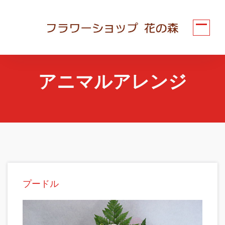
コ
ン
テ
ン
ツ
へ
アニマルアレンジ
ス
キ
ッ
プ
プードル