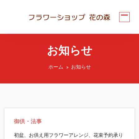
コ
ン
テ
ン
ツ
へ
お知らせ
ス
キ
ッ
ホーム
お知らせ
プ
御供・法事
初盆、お供え用フラワーアレンジ、花束予約承り