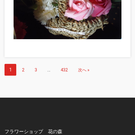
1
…
2
3
432
次へ »
フラワーショップ 花の森