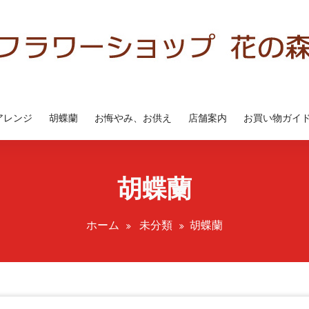
アレンジ
胡蝶蘭
お悔やみ、お供え
店舗案内
お買い物ガイ
胡蝶蘭
ホーム
未分類
胡蝶蘭