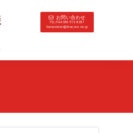
お問い合わせ
TEL/FAX:083-972-8287
hananomori@blue.ocn.ne.jp
ド