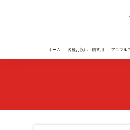
コ
ン
テ
ン
ツ
へ
ス
ホーム
各種お祝い・贈答用
アニマル
キ
ッ
プ