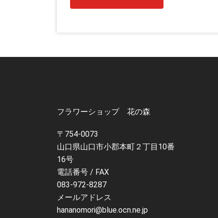
フラワーショップ 花の森
〒754-0073
山口県山口市小郡本町２丁目10番
16号
電話番号 / FAX
083-972-8287
メールアドレス
hananomori@blue.ocn.ne.jp