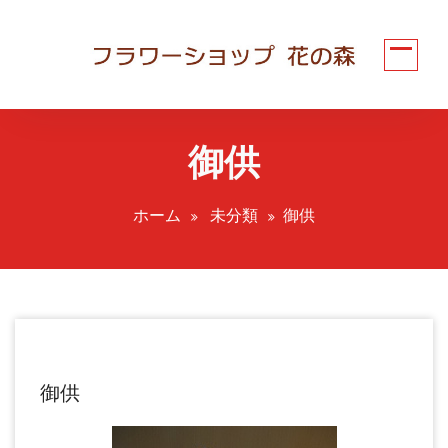
コ
ン
テ
ン
ツ
へ
御供
ス
キ
ッ
ホーム
未分類
御供
プ
御供