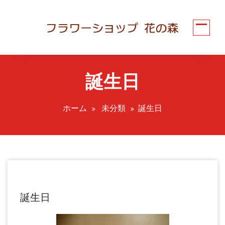
コ
ン
テ
ン
ツ
へ
誕生日
ス
キ
ッ
ホーム
未分類
誕生日
プ
誕生日