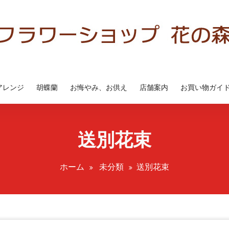
アレンジ
胡蝶蘭
お悔やみ、お供え
店舗案内
お買い物ガイ
送別花束
ホーム
未分類
送別花束