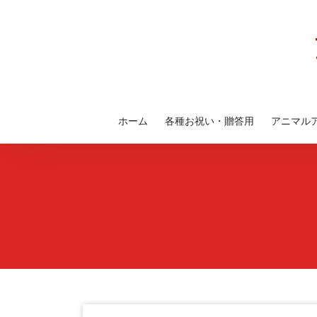
コ
ン
テ
ン
ツ
へ
ス
ホーム
各種お祝い・贈答用
アニマル
キ
ッ
プ