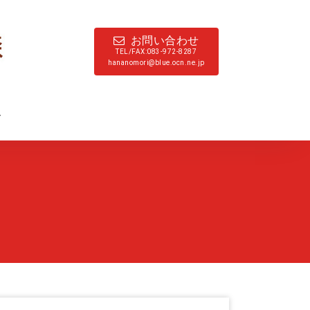
お問い合わせ
TEL/FAX:083-972-8287
hananomori@blue.ocn.ne.jp
ド