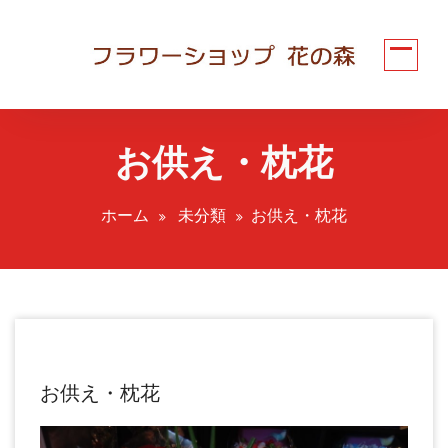
コ
ン
テ
ン
ツ
へ
お供え・枕花
ス
キ
ッ
ホーム
未分類
お供え・枕花
プ
お供え・枕花