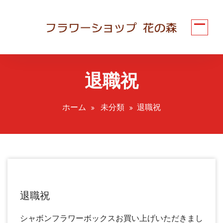
コ
ン
テ
ン
ツ
へ
退職祝
ス
キ
ッ
ホーム
未分類
退職祝
プ
退職祝
シャボンフラワーボックスお買い上げいただきまし