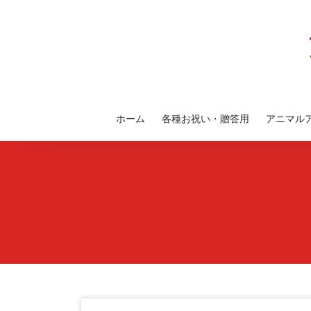
コ
ン
テ
ン
ツ
へ
ス
ホーム
各種お祝い・贈答用
アニマル
キ
ッ
プ