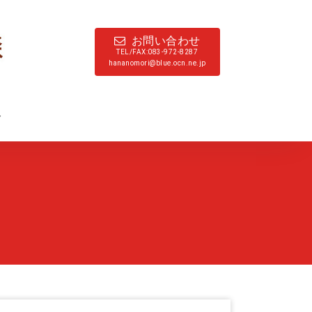
お問い合わせ
TEL/FAX:083-972-8287
hananomori@blue.ocn.ne.jp
ド