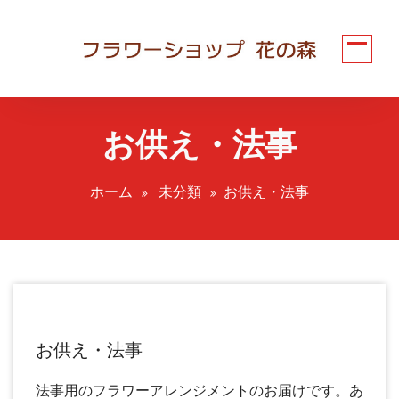
コ
ン
テ
ン
ツ
へ
お供え・法事
ス
キ
ッ
ホーム
未分類
お供え・法事
プ
お供え・法事
法事用のフラワーアレンジメントのお届けです。あ