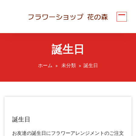
コ
ン
テ
ン
ツ
へ
誕生日
ス
キ
ッ
ホーム
未分類
誕生日
プ
誕生日
お友達の誕生日にフラワーアレンジメントのご注文