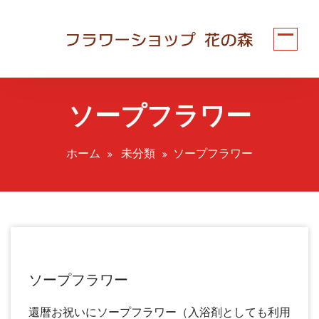
コ
ン
テ
ン
ツ
へ
ソープフラワー
ス
キ
ッ
ホーム
未分類
ソープフラワー
プ
ソープフラワー
還暦お祝いにソープフラワー（入浴剤としても利用