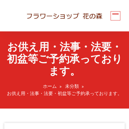
コ
ン
テ
ン
ツ
へ
お供え用・法事・法要・
ス
キ
初盆等ご予約承っており
ッ
プ
ます。
ホーム
未分類
お供え用・法事・法要・初盆等ご予約承っております。