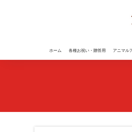
コ
ン
テ
ン
ツ
へ
ス
ホーム
各種お祝い・贈答用
アニマル
キ
ッ
プ