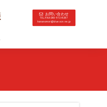
お問い合わせ
TEL/FAX:083-972-8287
hananomori@blue.ocn.ne.jp
ド