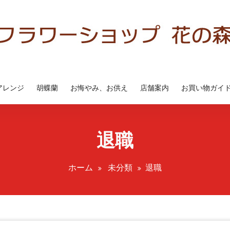
アレンジ
胡蝶蘭
お悔やみ、お供え
店舗案内
お買い物ガイ
退職
ホーム
未分類
退職