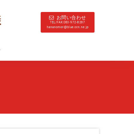
お問い合わせ
TEL/FAX:083-972-8287
hananomori@blue.ocn.ne.jp
ド