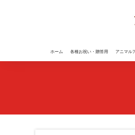
コ
ン
テ
ン
ツ
へ
ス
ホーム
各種お祝い・贈答用
アニマル
キ
ッ
プ