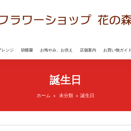
アレンジ
胡蝶蘭
お悔やみ、お供え
店舗案内
お買い物ガイ
誕生日
ホーム
未分類
誕生日