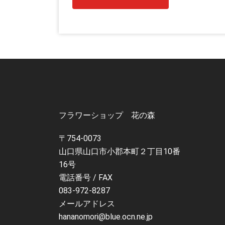
フラワーショップ 花の森
〒754-0073
山口県山口市小郡本町２丁目10番
16号
電話番号 / FAX
083-972-8287
メールアドレス
hananomori@blue.ocn.ne.jp