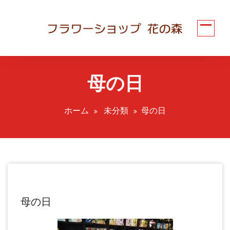
コ
ン
テ
ン
ツ
へ
母の日
ス
キ
ッ
ホーム
未分類
母の日
プ
母の日