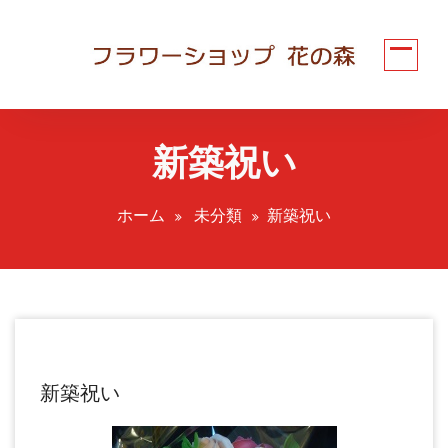
コ
ン
テ
ン
ツ
へ
新築祝い
ス
キ
ッ
ホーム
未分類
新築祝い
プ
新築祝い