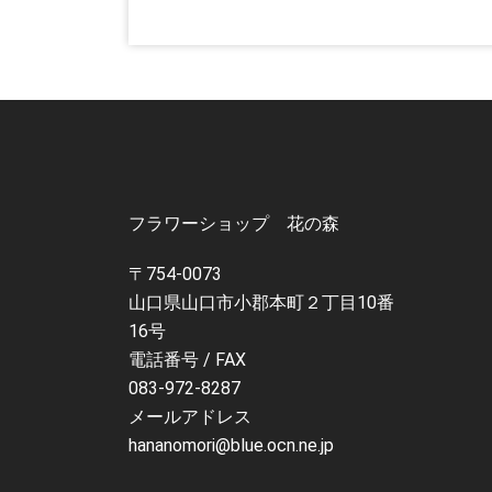
フラワーショップ 花の森
〒754-0073
山口県山口市小郡本町２丁目10番
16号
電話番号 / FAX
083-972-8287
メールアドレス
hananomori@blue.ocn.ne.jp