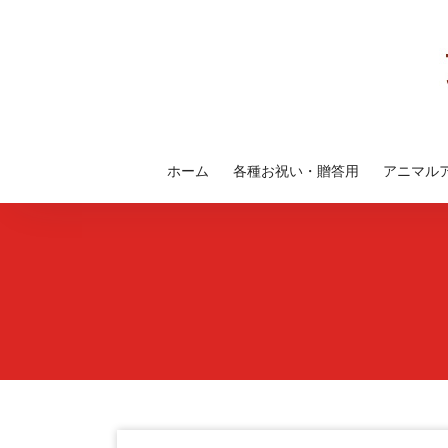
コ
ン
テ
ン
ツ
へ
ス
ホーム
各種お祝い・贈答用
アニマル
キ
ッ
プ