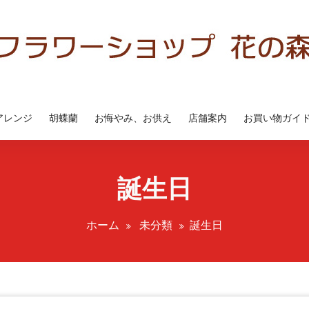
アレンジ
胡蝶蘭
お悔やみ、お供え
店舗案内
お買い物ガイ
誕生日
ホーム
未分類
誕生日