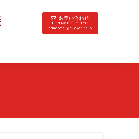
お問い合わせ
TEL/FAX:083-972-8287
hananomori@blue.ocn.ne.jp
ド