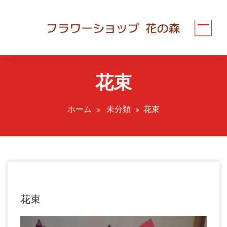
コ
ン
テ
ン
ツ
へ
花束
ス
キ
ッ
ホーム
未分類
花束
プ
花束