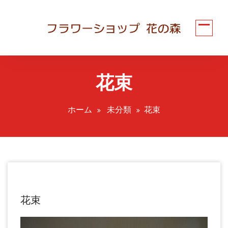
コ
ン
テ
ン
ツ
へ
花束
ス
キ
ッ
ホーム
未分類
花束
プ
花束