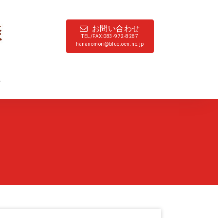
お問い合わせ
TEL/FAX:083-972-8287
hananomori@blue.ocn.ne.jp
ド