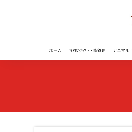
コ
ン
テ
ン
ツ
へ
ス
ホーム
各種お祝い・贈答用
アニマル
キ
ッ
プ