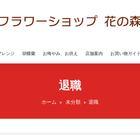
アレンジ
胡蝶蘭
お悔やみ、お供え
店舗案内
お買い物ガイ
退職
ホーム
未分類
退職