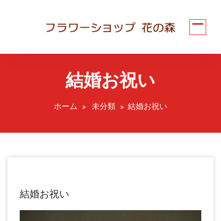
コ
ン
テ
ン
ツ
へ
結婚お祝い
ス
キ
ッ
ホーム
未分類
結婚お祝い
プ
結婚お祝い