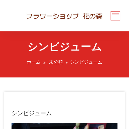
コ
ン
テ
ン
ツ
へ
シンビジューム
ス
キ
ッ
ホーム
未分類
シンビジューム
プ
シンビジューム