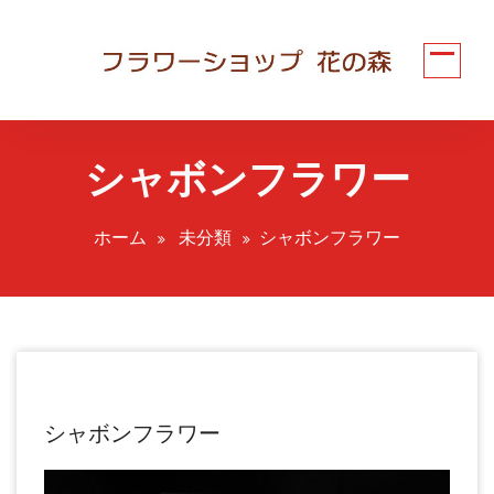
コ
ン
テ
ン
ツ
へ
シャボンフラワー
ス
キ
ッ
ホーム
未分類
シャボンフラワー
プ
シャボンフラワー