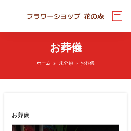
コ
ン
テ
ン
ツ
へ
お葬儀
ス
キ
ッ
ホーム
未分類
お葬儀
プ
お葬儀