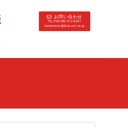
お問い合わせ
TEL/FAX:083-972-8287
hananomori@blue.ocn.ne.jp
ド