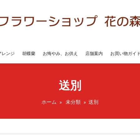
アレンジ
胡蝶蘭
お悔やみ、お供え
店舗案内
お買い物ガイ
送別
ホーム
未分類
送別