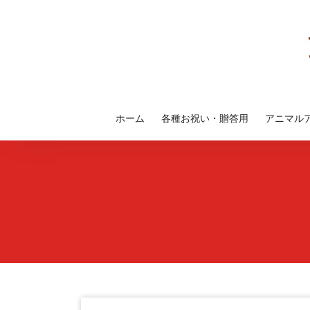
コ
ン
テ
ン
ツ
へ
ス
ホーム
各種お祝い・贈答用
アニマル
キ
ッ
プ