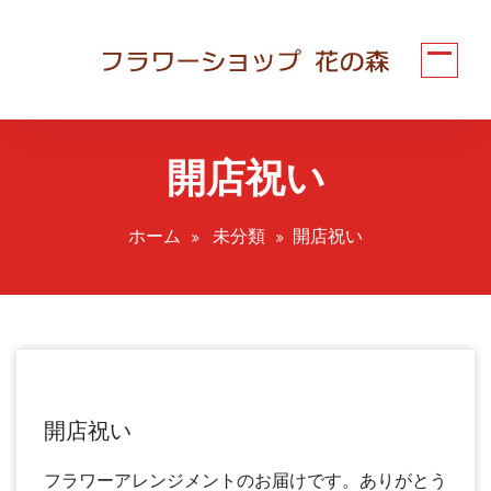
コ
ン
テ
ン
ツ
へ
開店祝い
ス
キ
ッ
ホーム
未分類
開店祝い
プ
開店祝い
フラワーアレンジメントのお届けです。ありがとう