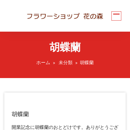
コ
ン
テ
ン
ツ
へ
胡蝶蘭
ス
キ
ッ
ホーム
未分類
胡蝶蘭
プ
胡蝶蘭
開業記念に胡蝶蘭のおとどけです。ありがとうござ