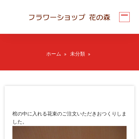
コ
ン
テ
ン
ツ
へ
ス
ホーム
未分類
キ
ッ
プ
棺の中に入れる花束のご注文いただきおつくりしま
した。