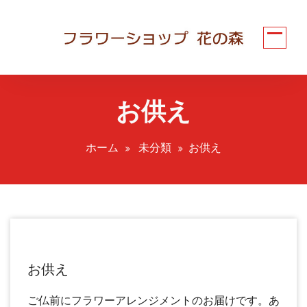
コ
ン
テ
ン
ツ
へ
お供え
ス
キ
ッ
ホーム
未分類
お供え
プ
お供え
ご仏前にフラワーアレンジメントのお届けです。あ