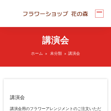
コ
ン
テ
ン
ツ
へ
講演会
ス
キ
ッ
ホーム
未分類
講演会
プ
講演会
講演会用のフラワーアレンジメントのご注文いただ