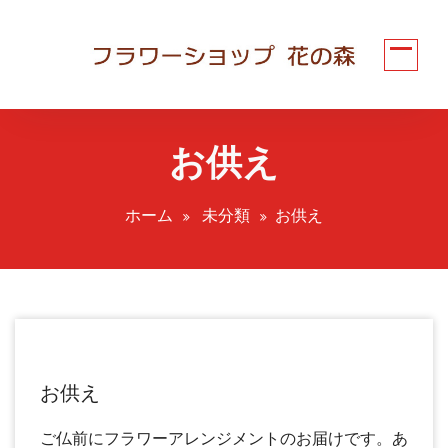
コ
ン
テ
ン
ツ
へ
お供え
ス
キ
ッ
ホーム
未分類
お供え
プ
お供え
ご仏前にフラワーアレンジメントのお届けです。あ