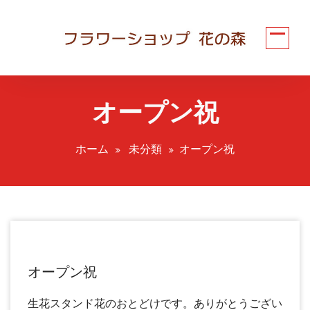
コ
ン
テ
ン
ツ
へ
オープン祝
ス
キ
ッ
ホーム
未分類
オープン祝
プ
オープン祝
生花スタンド花のおとどけです。ありがとうござい